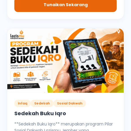
Tunaikan Sekarang
Infaq
Sedekah
Sosial Dakwah
Sedekah Buku Iqro
**Sedekah Buku Iqro** merupakan program Pilar
Sosial Dakwah Lazismu Jember yang