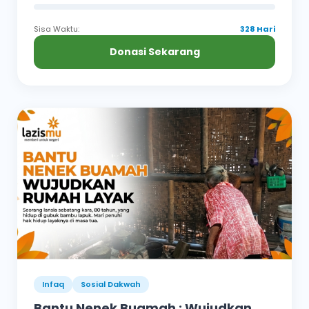
Sisa Waktu:
328 Hari
Donasi Sekarang
Infaq
Sosial Dakwah
Bantu Nenek Buamah : Wujudkan