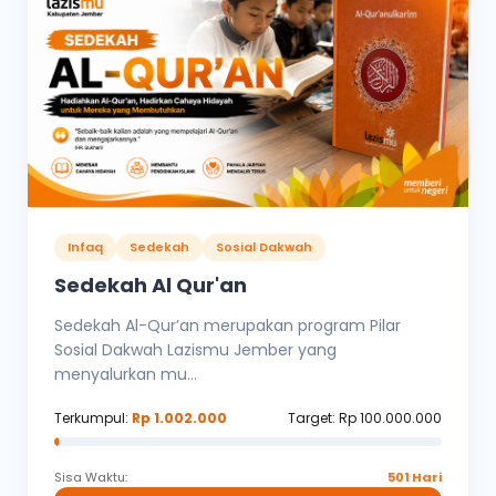
Infaq
Sedekah
Sosial Dakwah
Sedekah Al Qur'an
Sedekah Al-Qur’an merupakan program Pilar
Sosial Dakwah Lazismu Jember yang
menyalurkan mu...
Terkumpul:
Rp 1.002.000
Target: Rp 100.000.000
Sisa Waktu:
501 Hari