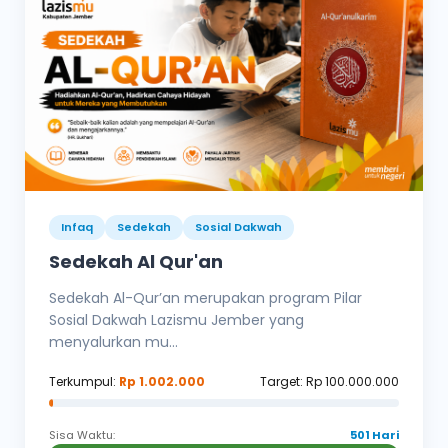
Infaq
Sedekah
Sosial Dakwah
Sedekah Al Qur'an
Sedekah Al-Qur’an merupakan program Pilar
Sosial Dakwah Lazismu Jember yang
menyalurkan mu...
Terkumpul:
Rp 1.002.000
Target: Rp 100.000.000
Sisa Waktu:
501 Hari