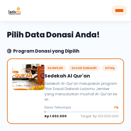
Pilih Data Donasi Anda!
Program Donasi yang Dipilih
Sedekah
Sosial Dakwah
Infaq
Sedekah Al Qur'an
Sedekah Al-Qur’an merupakan program
Pilar Sosial Dakwah Lazismu Jember
yang menyalurkan mushaf Al-Qur’an ke
wi...
Dana Terkumpul
1%
Rp 1.002.000
Target: Rp 100.000.000