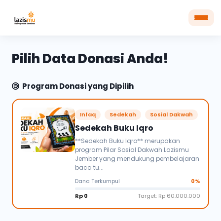
Pilih Data Donasi Anda!
Program Donasi yang Dipilih
Infaq
Sedekah
Sosial Dakwah
Sedekah Buku Iqro
**Sedekah Buku Iqro** merupakan
program Pilar Sosial Dakwah Lazismu
Jember yang mendukung pembelajaran
baca tu...
Dana Terkumpul
0%
Rp 0
Target: Rp 60.000.000