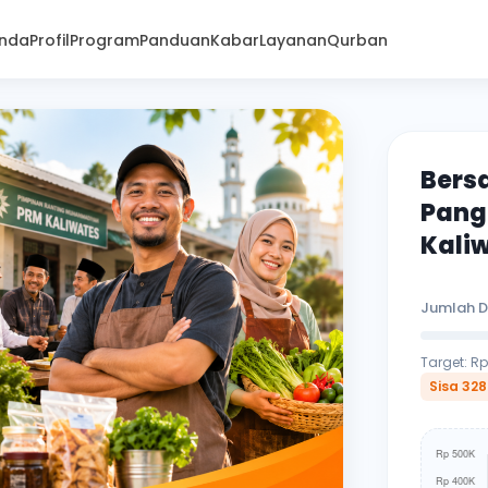
nda
Profil
Program
Panduan
Kabar
Layanan
Qurban
Bers
Pang
Kali
Jumlah D
Target: R
Sisa 328