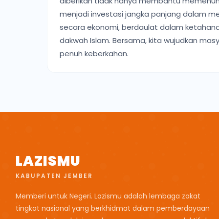
diberikan tidak hanya membantu memenuhi k
menjadi investasi jangka panjang dalam m
secara ekonomi, berdaulat dalam ketahanan
dakwah Islam. Bersama, kita wujudkan masya
penuh keberkahan.
LAZISMU
KABUPATEN JEMBER
Memberi untuk Negeri. Lazismu adalah lembaga zakat
tingkat nasional yang berkhidmat dalam pemberdayaan