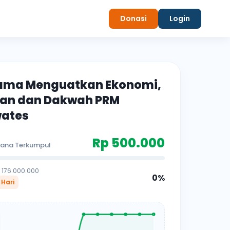
Donasi
Login
ama Menguatkan Ekonomi,
an dan Dakwah PRM
wates
Rp 500.000
ana Terkumpul
p 176.000.000
0%
 Hari