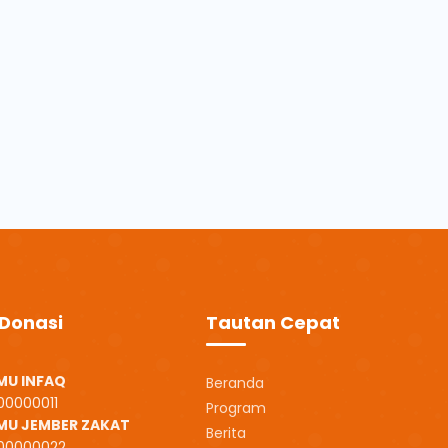
Donasi
Tautan Cepat
MU INFAQ
Beranda
800000011
Program
SMU JEMBER ZAKAT
Berita
800000022