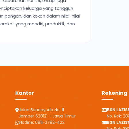
ebutuhan hari ini, tetapi juga
enciptakan keluarga yang tangguh
 pangan, dan kokoh dalam nilai-nilai
rakat yang mandiri, produktif, dan
Kantor
Rekening 
Jalan Bondoyudo No. 11
BSN LAZIS
Jember 628121 – Jawa Timur
No. Rek: 2
Hotline: 0811-3782-422
BSN LAZI
No. Rek: 2