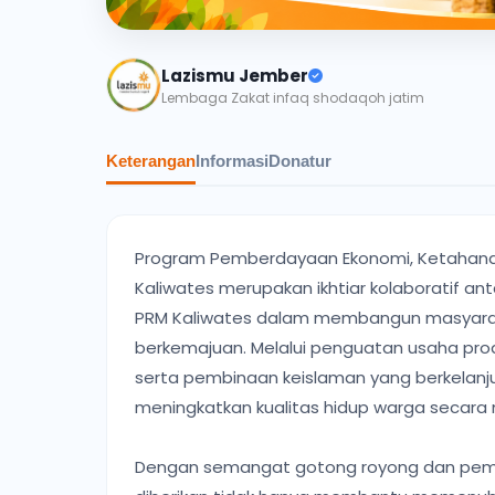
Lazismu Jember
Lembaga Zakat infaq shodaqoh jatim
Keterangan
Informasi
Donatur
Program Pemberdayaan Ekonomi, Ketahana
Kaliwates merupakan ikhtiar kolaboratif a
PRM Kaliwates dalam membangun masyaraka
berkemajuan. Melalui penguatan usaha pr
serta pembinaan keislaman yang berkelanjut
meningkatkan kualitas hidup warga secara 
Dengan semangat gotong royong dan pembe