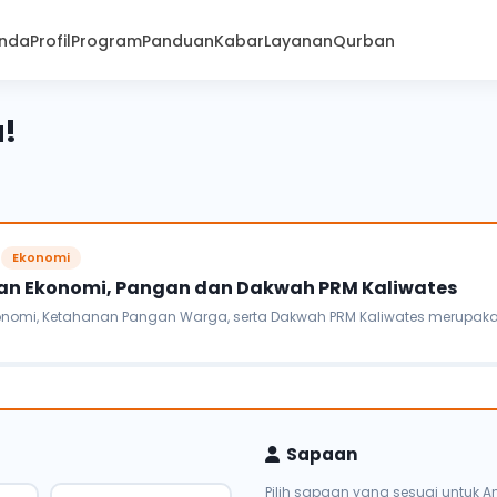
nda
Profil
Program
Panduan
Kabar
Layanan
Qurban
a!
Ekonomi
n Ekonomi, Pangan dan Dakwah PRM Kaliwates
mi, Ketahanan Pangan Warga, serta Dakwah PRM Kaliwates merupakan ik
Sapaan
Pilih sapaan yang sesuai untuk A