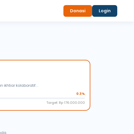
Donasi
Login
htiar kolaboratif...
0.3%
Target: Rp 176.000.000
nda.