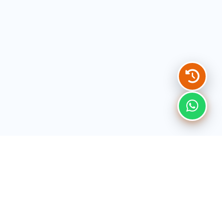
Donasi
Tautan Cepat
MU INFAQ
Beranda