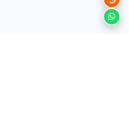
LAZISMU
Kantor
KABUPATEN JEMBER
Jalan Bondoyudo No. 11
Memberi untuk Negeri.
Jember 628121 – Jawa
Timur
Lazismu adalah lembaga
Hotline: 0811-3782-422
zakat tingkat nasional
yang berkhidmat dalam
pemberdayaan
masyarakat melalui
pendayagunaan secara