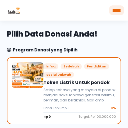
Pilih Data Donasi Anda!
Program Donasi yang Dipilih
Infaq
Sedekah
Pendidikan
Sosial Dakwah
Token Listrik Untuk pondok
Setiap cahaya yang menyala di pondok
menjadi saksi lahirnya generasi berilmu,
beriman, dan berakhlak. Mari amb...
Dana Terkumpul
0%
Rp 0
Target: Rp 100.000.000