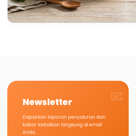
📧
Newsletter
Dapatkan laporan penyaluran dan
kabar kebaikan langsung di email
Anda.